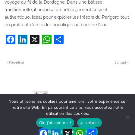
voyage au fil de la Dordogne. Dans une bâtisse
traditionnelle, il propose un hébergement cosy et
authentique, idéal pour explorer les trésors du Périgord tout
en profitant d’un cadre bucolique au bord de l’eau.
Facebook
LinkedIn
X
WhatsApp
Partager
« Précédent
Suivant »
Nous utilisons les cookies pour améliorer votre expérience sur
notre site Web. En parcourant ce site, vous acceptez notre
utilisation des cookies.
© Village de Groléjac
-
Mentions Légales
-
Protections des Données
-
Une création Mediaforyk.com
Ok, j'ai compris !
Je refuse
Facebook
LinkedIn
X
WhatsApp
Partager
Politique de confidentialité