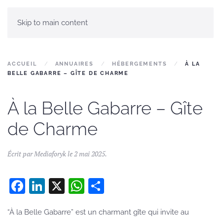
Skip to main content
ACCUEIL
ANNUAIRES
HÉBERGEMENTS
À LA
BELLE GABARRE – GÎTE DE CHARME
À la Belle Gabarre – Gîte
de Charme
Écrit par
Mediaforyk
le
2 mai 2025
.
Facebook
LinkedIn
X
WhatsApp
Partager
“À la Belle Gabarre” est un charmant gîte qui invite au