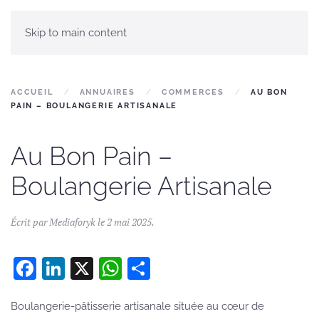
Skip to main content
ACCUEIL
ANNUAIRES
COMMERCES
AU BON
PAIN – BOULANGERIE ARTISANALE
Au Bon Pain –
Boulangerie Artisanale
Écrit par
Mediaforyk
le
2 mai 2025
.
Facebook
LinkedIn
X
WhatsApp
Partager
Boulangerie-pâtisserie artisanale située au cœur de