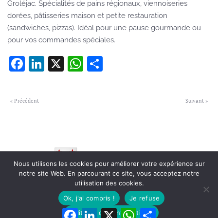
Groléjac. Spécialités de pains régionaux, viennoiseries
dorées, pâtisseries maison et petite restauration
(sandwiches, pizzas). Idéal pour une pause gourmande ou
pour vos commandes spéciales.
Facebook
LinkedIn
X
WhatsApp
Partager
« Précédent
Suivant »
Nous utilisons les cookies pour améliorer votre expérience sur
notre site Web. En parcourant ce site, vous acceptez notre
utilisation des cookies.
© Village de Groléjac
-
Mentions Légales
-
Protections des Données
-
Une création Mediaforyk.com
Ok, j'ai compris !
Je refuse
Facebook
LinkedIn
X
WhatsApp
Partager
Politique de confidentialité