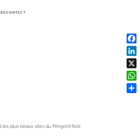
TÉS
CONTACT
Face
Linke
X
What
Parta
les plus beaux sites du Périgord Noir.