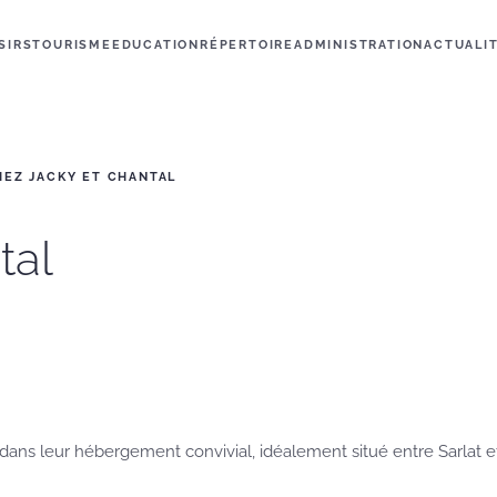
SIRS
TOURISME
EDUCATION
RÉPERTOIRE
ADMINISTRATION
ACTUALI
HEZ JACKY ET CHANTAL
tal
ns leur hébergement convivial, idéalement situé entre Sarlat et 