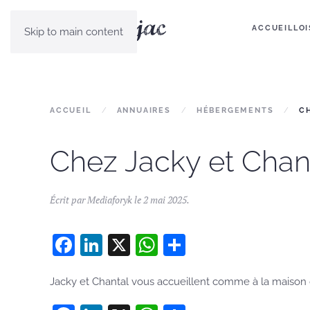
ACCUEIL
LOI
Skip to main content
ACCUEIL
ANNUAIRES
HÉBERGEMENTS
C
Chez Jacky et Chan
Écrit par
Mediaforyk
le
2 mai 2025
.
Facebook
LinkedIn
X
WhatsApp
Partager
Jacky et Chantal vous accueillent comme à la maison da