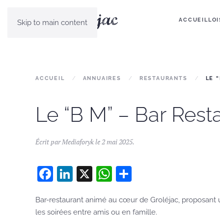
ACCUEIL
LOI
Skip to main content
ACCUEIL
ANNUAIRES
RESTAURANTS
LE 
Le “B M” – Bar Rest
Écrit par
Mediaforyk
le
2 mai 2025
.
Facebook
LinkedIn
X
WhatsApp
Partager
Bar-restaurant animé au cœur de Groléjac, proposant 
les soirées entre amis ou en famille.