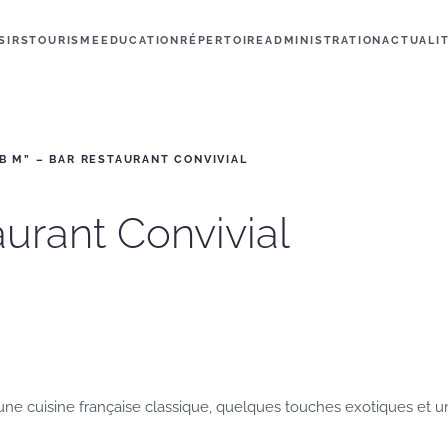
SIRS
TOURISME
EDUCATION
RÉPERTOIRE
ADMINISTRATION
ACTUALI
“B M” – BAR RESTAURANT CONVIVIAL
aurant Convivial
une cuisine française classique, quelques touches exotiques et 