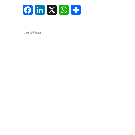
Facebook
LinkedIn
X
WhatsApp
Partager
« Précédent