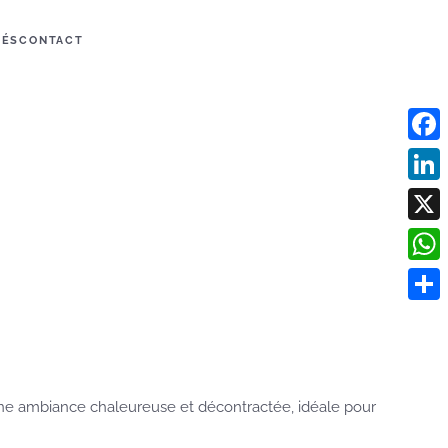
TÉS
CONTACT
Face
Linke
X
What
Parta
une ambiance chaleureuse et décontractée, idéale pour