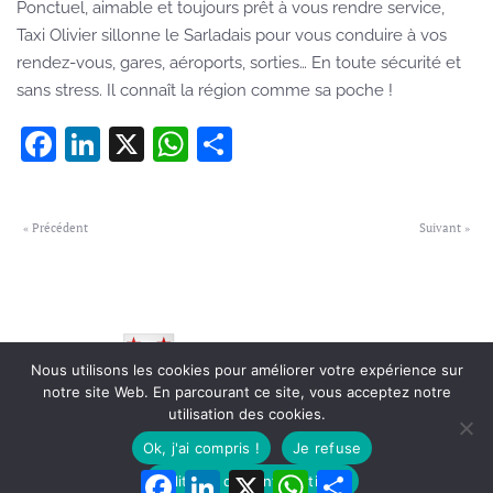
Ponctuel, aimable et toujours prêt à vous rendre service,
Taxi Olivier sillonne le Sarladais pour vous conduire à vos
rendez-vous, gares, aéroports, sorties… En toute sécurité et
sans stress. Il connaît la région comme sa poche !
Facebook
LinkedIn
X
WhatsApp
Partager
« Précédent
Suivant »
Nous utilisons les cookies pour améliorer votre expérience sur
notre site Web. En parcourant ce site, vous acceptez notre
utilisation des cookies.
© Village de Groléjac
-
Mentions Légales
-
Protections des Données
-
Une création Mediaforyk.com
Ok, j'ai compris !
Je refuse
Facebook
LinkedIn
X
WhatsApp
Partager
Politique de confidentialité